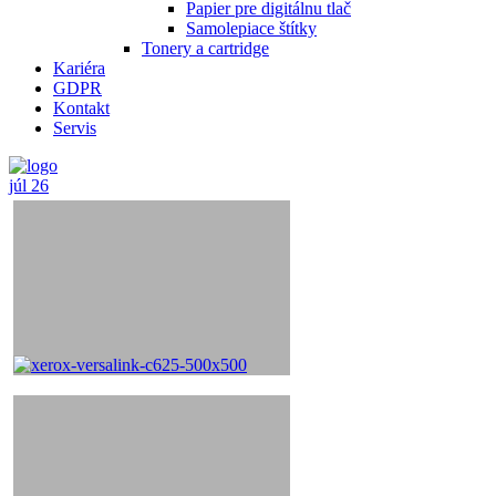
Papier pre digitálnu tlač
Samolepiace štítky
Tonery a cartridge
Kariéra
GDPR
Kontakt
Servis
júl
26