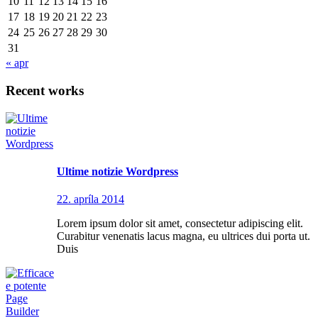
10
11
12
13
14
15
16
17
18
19
20
21
22
23
24
25
26
27
28
29
30
31
« apr
Recent works
Ultime notizie Wordpress
22. apríla 2014
Lorem ipsum dolor sit amet, consectetur adipiscing elit.
Curabitur venenatis lacus magna, eu ultrices dui porta ut.
Duis