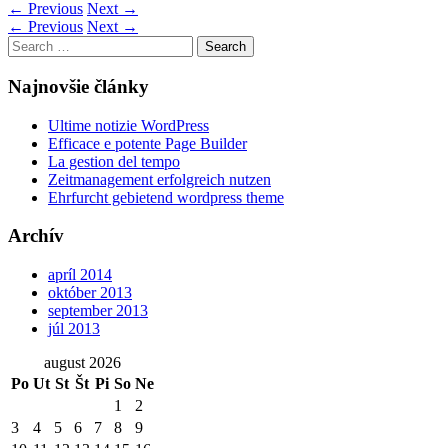
←
Previous
Next
→
←
Previous
Next
→
Search
for:
Najnovšie články
Ultime notizie WordPress
Efficace e potente Page Builder
La gestion del tempo
Zeitmanagement erfolgreich nutzen
Ehrfurcht gebietend wordpress theme
Archív
apríl 2014
október 2013
september 2013
júl 2013
august 2026
Po
Ut
St
Št
Pi
So
Ne
1
2
3
4
5
6
7
8
9