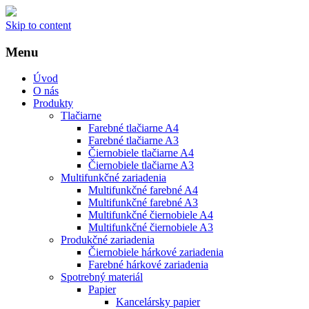
Skip to content
Menu
Úvod
O nás
Produkty
Tlačiarne
Farebné tlačiarne A4
Farebné tlačiarne A3
Čiernobiele tlačiarne A4
Čiernobiele tlačiarne A3
Multifunkčné zariadenia
Multifunkčné farebné A4
Multifunkčné farebné A3
Multifunkčné čiernobiele A4
Multifunkčné čiernobiele A3
Produkčné zariadenia
Čiernobiele hárkové zariadenia
Farebné hárkové zariadenia
Spotrebný materiál
Papier
Kancelársky papier