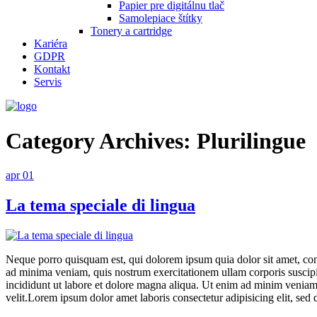
Papier pre digitálnu tlač
Samolepiace štítky
Tonery a cartridge
Kariéra
GDPR
Kontakt
Servis
Category Archives: Plurilingue
apr
01
La tema speciale di lingua
Neque porro quisquam est, qui dolorem ipsum quia dolor sit amet, con
ad minima veniam, quis nostrum exercitationem ullam corporis suscipi
incididunt ut labore et dolore magna aliqua. Ut enim ad minim veniam, 
velit.Lorem ipsum dolor amet laboris consectetur adipisicing elit, sed