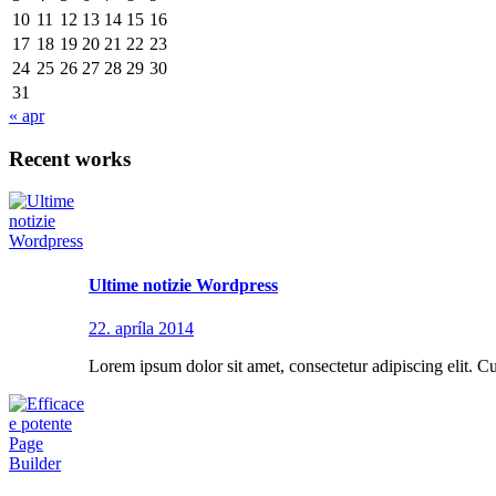
10
11
12
13
14
15
16
17
18
19
20
21
22
23
24
25
26
27
28
29
30
31
« apr
Recent works
Ultime notizie Wordpress
22. apríla 2014
Lorem ipsum dolor sit amet, consectetur adipiscing elit. Cu