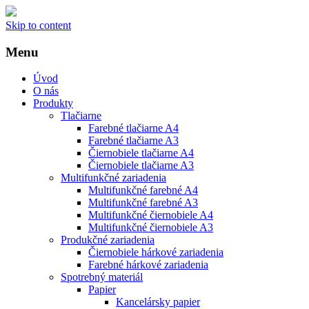
Skip to content
Menu
Úvod
O nás
Produkty
Tlačiarne
Farebné tlačiarne A4
Farebné tlačiarne A3
Čiernobiele tlačiarne A4
Čiernobiele tlačiarne A3
Multifunkčné zariadenia
Multifunkčné farebné A4
Multifunkčné farebné A3
Multifunkčné čiernobiele A4
Multifunkčné čiernobiele A3
Produkčné zariadenia
Čiernobiele hárkové zariadenia
Farebné hárkové zariadenia
Spotrebný materiál
Papier
Kancelársky papier