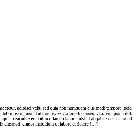
sectetur, adipisci velit, sed quia non numquam eius modi tempora inci
t laboriosam, nisi ut aliquid ex ea commodi consequ. Lorem ipsum dolor 
quis nostrud exercitation ullamco laboris nisi ut aliquip ex ea commodo
 do eiusmod tempor incididunt ut labore et dolore […]