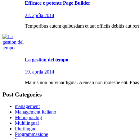
Efficace e potente Page Builder
22. apríla 2014
Temporibus autem quibusdam et aut officiis debitis aut rer
La gestion del tempo
19. apríla 2014
Mauris non pulvinar ligula. Aenean non molestie elit. Phase
Post Categories
management
Management Italiano
Mehrsprachig
Multilingual
Plurilingue
Programmazione