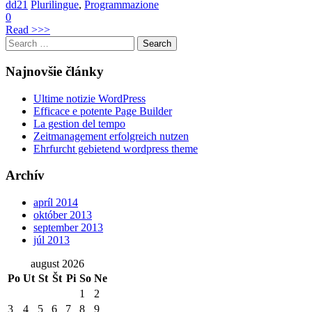
dd21
Plurilingue
,
Programmazione
0
Read >>>
Search
for:
Najnovšie články
Ultime notizie WordPress
Efficace e potente Page Builder
La gestion del tempo
Zeitmanagement erfolgreich nutzen
Ehrfurcht gebietend wordpress theme
Archív
apríl 2014
október 2013
september 2013
júl 2013
august 2026
Po
Ut
St
Št
Pi
So
Ne
1
2
3
4
5
6
7
8
9