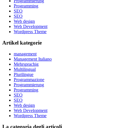
Programmierung
Programming
SEO
SEO
Web design
Web Development
Wordpress Theme
Artikel kategorie
management
Management Italiano
Mehrsprachig
Multilingual
Plurilingue
Programmazione
Programmierung
Programming
SEO
SEO
Web design
Web Development
Wordpress Theme
La categoria degli articoli